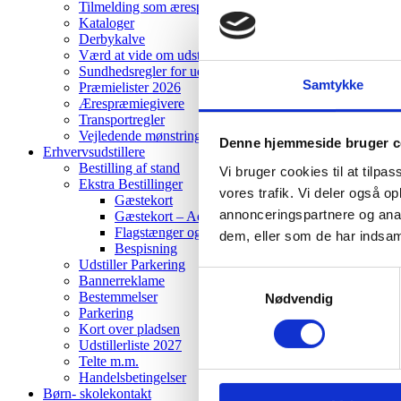
Tilmelding som ærespræmiegiver
Kataloger
Derbykalve
Værd at vide om udstilling af dyr
Sundhedsregler for udstilling af dyr
Samtykke
Præmielister 2026
Ærespræmiegivere
Transportregler
Vejledende mønstringsregler for heste
Denne hjemmeside bruger c
Erhvervsudstillere
Bestilling af stand
Vi bruger cookies til at tilpas
Ekstra Bestillinger
vores trafik. Vi deler også 
Gæstekort
annonceringspartnere og anal
Gæstekort – Adgangskort og Frokostkort
Flagstænger og Sokler
dem, eller som de har indsaml
Bespisning
Udstiller Parkering
Samtykkevalg
Bannerreklame
Bestemmelser
Nødvendig
Parkering
Kort over pladsen
Udstillerliste 2027
Telte m.m.
Handelsbetingelser
Børn- skolekontakt