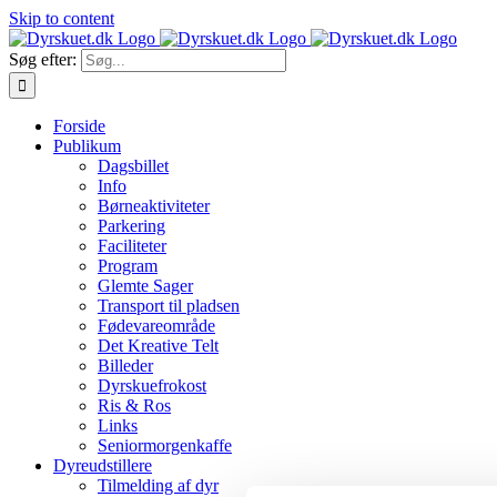
Skip to content
Søg efter:
Forside
Publikum
Dagsbillet
Info
Børneaktiviteter
Parkering
Faciliteter
Program
Glemte Sager
Transport til pladsen
Fødevareområde
Det Kreative Telt
Billeder
Dyrskuefrokost
Ris & Ros
Links
Seniormorgenkaffe
Dyreudstillere
Tilmelding af dyr