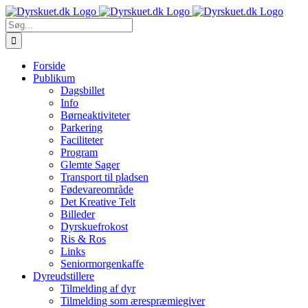
Skip
to
Søg
content
efter:
Forside
Publikum
Dagsbillet
Info
Børneaktiviteter
Parkering
Faciliteter
Program
Glemte Sager
Transport til pladsen
Fødevareområde
Det Kreative Telt
Billeder
Dyrskuefrokost
Ris & Ros
Links
Seniormorgenkaffe
Dyreudstillere
Tilmelding af dyr
Tilmelding som ærespræmiegiver