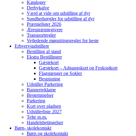
Kataloger
Derbykalve
Værd at vide om udstilling af dyr
Sundhedsregler for udstilling af dyr
Præmielister 2026
Ærespræmiegivere
Transportregler
Vejledende mønstringsregler for heste
Erhvervsudstillere
Bestilling af stand
Ekstra Bestillinger
Gæstekort
Gæstekort – Adgangskort og Frokostkort
Flagstænger og Sokler
Bespisning
Udstiller Parkering
Bannerreklame
Bestemmelser
Parkering
Kort over pladsen
Udstillerliste 2027
Telte m.m.
Handelsbetingelser
Børn- skolekontakt
Børn og skolekontakt