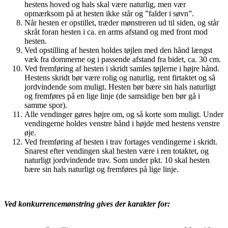
hestens hoved og hals skal være naturlig, men vær
opmærksom på at hesten ikke står og ”falder i søvn”.
Når hesten er opstillet, træder mønstreren ud til siden, og står
skråt foran hesten i ca. en arms afstand og med front mod
hesten.
Ved opstilling af hesten holdes tøjlen med den hånd længst
væk fra dommerne og i passende afstand fra bidet, ca. 30 cm.
Ved fremføring af hesten i skridt samles tøjlerne i højre hånd.
Hestens skridt bør være rolig og naturlig, rent firtaktet og så
jordvindende som muligt. Hesten bør bære sin hals naturligt
og fremføres på en lige linje (de samsidige ben bør gå i
samme spor).
Alle vendinger gøres højre om, og så korte som muligt. Under
vendingerne holdes venstre hånd i højde med hestens venstre
øje.
Ved fremføring af hesten i trav fortages vendingerne i skridt.
Snarest efter vendingen skal hesten være i ren totaktet, og
naturligt jordvindende trav. Som under pkt. 10 skal hesten
bære sin hals naturligt og fremføres på lige linje.
Ved konkurrencemønstring gives der karakter for: