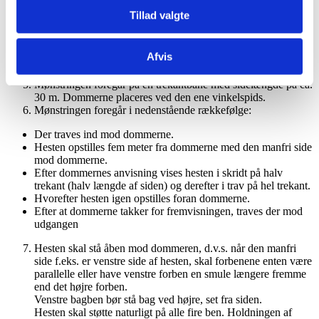
Der benyttes hvidt tøj medmindre der følges en racespecifik
Tillad valgte
påklædning eller farve.
Ridepisk kan evt. føres i venstre hånd.
OBS! Unødig afstraffelse af hesten kan resultere i bortvisning.
Afvis
En hjælper udstyret med pisk er tilladt, men hjælperen skal
optræde diskret.
Mønstringen foregår på en trekantbane med sidelængde på ca.
30 m. Dommerne placeres ved den ene vinkelspids.
Mønstringen foregår i nedenstående rækkefølge:
Der traves ind mod dommerne.
Hesten opstilles fem meter fra dommerne med den manfri side
mod dommerne.
Efter dommernes anvisning vises hesten i skridt på halv
trekant (halv længde af siden) og derefter i trav på hel trekant.
Hvorefter hesten igen opstilles foran dommerne.
Efter at dommerne takker for fremvisningen, traves der mod
udgangen
Hesten skal stå åben mod dommeren, d.v.s. når den manfri
side f.eks. er venstre side af hesten, skal forbenene enten være
parallelle eller have venstre forben en smule længere fremme
end det højre forben.
Venstre bagben bør stå bag ved højre, set fra siden.
Hesten skal støtte naturligt på alle fire ben. Holdningen af