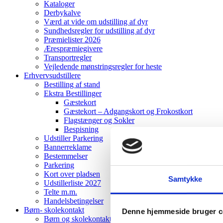
Kataloger
Derbykalve
Værd at vide om udstilling af dyr
Sundhedsregler for udstilling af dyr
Præmielister 2026
Ærespræmiegivere
Transportregler
Vejledende mønstringsregler for heste
Erhvervsudstillere
Bestilling af stand
Ekstra Bestillinger
Gæstekort
Gæstekort – Adgangskort og Frokostkort
Flagstænger og Sokler
Bespisning
Udstiller Parkering
Bannerreklame
Bestemmelser
Parkering
Kort over pladsen
Samtykke
Udstillerliste 2027
Telte m.m.
Handelsbetingelser
Børn- skolekontakt
Denne hjemmeside bruger c
Børn og skolekontakt