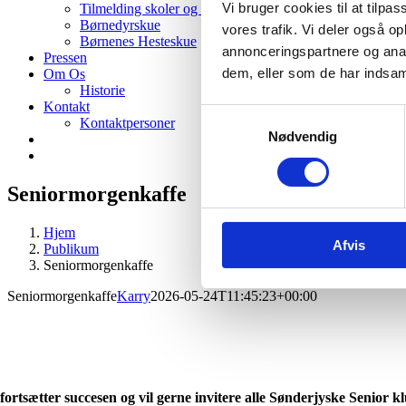
Vi bruger cookies til at tilpas
Tilmelding skoler og institutioner
Børnedyrskue
vores trafik. Vi deler også 
Børnenes Hesteskue
annonceringspartnere og anal
Pressen
dem, eller som de har indsaml
Om Os
Historie
Kontakt
Samtykkevalg
Kontaktpersoner
Nødvendig
Seniormorgenkaffe
Hjem
Afvis
Publikum
Seniormorgenkaffe
Seniormorgenkaffe
Karry
2026-05-24T11:45:23+00:00
 fortsætter succesen og vil gerne invitere alle Sønderjyske Seni