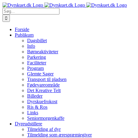
Skip
to
Søg
content
efter:
Forside
Publikum
Dagsbillet
Info
Børneaktiviteter
Parkering
Faciliteter
Program
Glemte Sager
Transport til pladsen
Fødevareområde
Det Kreative Telt
Billeder
Dyrskuefrokost
Ris & Ros
Links
Seniormorgenkaffe
Dyreudstillere
Tilmelding af dyr
Tilmelding som ærespræmiegiver