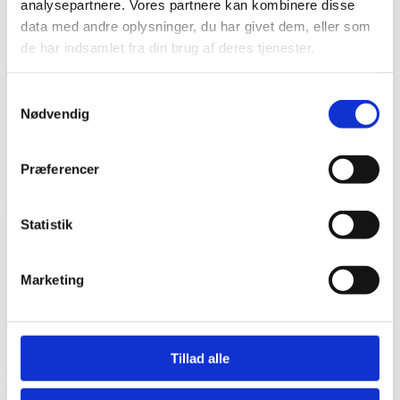
analysepartnere. Vores partnere kan kombinere disse
Børn og skolekontakt
Tilmelding skoler og institutioner
data med andre oplysninger, du har givet dem, eller som
Børnedyrskue
de har indsamlet fra din brug af deres tjenester.
Børnenes Hesteskue
Pressen
Om Os
Samtykkevalg
Historie
Nødvendig
Kontakt
Kontaktpersoner
Præferencer
Får
Statistik
Hjem
Dyretilmelding
Får og Geder
Marketing
Får
Får
Tillad alle
Får