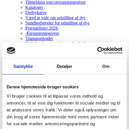
Tilmelding som ærespræmiegiver
Kataloger
Derbykalve
Værd at vide om udstilling af dyr
Sundhedsregler for udstilling af dyr
Præmielister 2026
Ærespræmiegivere
Transportregler
Vejledende mønstringsregler for heste
Erhvervsudstillere
Bestilling af stand
Ekstra Bestillinger
Gæstekort
Samtykke
Detaljer
Om
Gæstekort – Adgangskort og Frokostkort
Flagstænger og Sokler
Bespisning
Udstiller Parkering
Denne hjemmeside bruger cookies
Bannerreklame
Bestemmelser
Vi bruger cookies til at tilpasse vores indhold og
Parkering
annoncer, til at vise dig funktioner til sociale medier og til
Kort over pladsen
at analysere vores trafik. Vi deler også oplysninger om
Udstillerliste 2027
Telte m.m.
din brug af vores hjemmeside med vores partnere inden
Handelsbetingelser
for sociale medier, annonceringspartnere og
Børn- skolekontakt