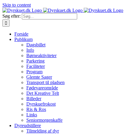
Skip to content
Søg efter:
Forside
Publikum
Dagsbillet
Info
Børneaktiviteter
Parkering
Faciliteter
Program
Glemte Sager
Transport til pladsen
Fødevareområde
Det Kreative Telt
Billeder
Dyrskuefrokost
Ris & Ros
Links
Seniormorgenkaffe
Dyreudstillere
Tilmelding af dyr