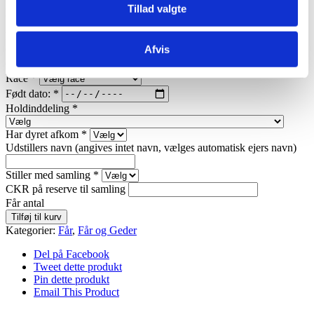
Tillad valgte
kr.
150,00
kr.
CHR Nummer
*
besætningsnummer
Afvis
CKR nummer
*
Dyrets Nr.
Race
*
Født dato:
*
Holdinddeling
*
Har dyret afkom
*
Udstillers navn (angives intet navn, vælges automatisk ejers navn)
Stiller med samling
*
CKR på reserve til samling
Får antal
Tilføj til kurv
Kategorier:
Får
,
Får og Geder
Del på Facebook
Tweet dette produkt
Pin dette produkt
Email This Product