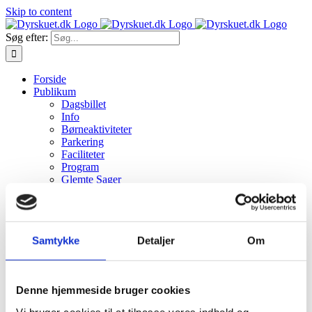
Skip to content
Søg efter:
Forside
Publikum
Dagsbillet
Info
Børneaktiviteter
Parkering
Faciliteter
Program
Glemte Sager
Transport til pladsen
Fødevareområde
Det Kreative Telt
Billeder
Samtykke
Detaljer
Om
Dyrskuefrokost
Ris & Ros
Links
Seniormorgenkaffe
Denne hjemmeside bruger cookies
Dyreudstillere
Tilmelding af dyr
Vi bruger cookies til at tilpasse vores indhold og