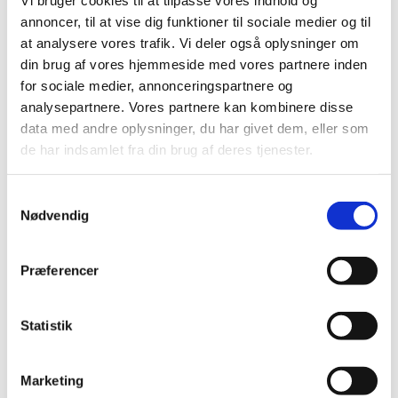
Tilmelding som ærespræmiegiver
annoncer, til at vise dig funktioner til sociale medier og til
Kataloger
Derbykalve
at analysere vores trafik. Vi deler også oplysninger om
Værd at vide om udstilling af dyr
din brug af vores hjemmeside med vores partnere inden
Sundhedsregler for udstilling af dyr
for sociale medier, annonceringspartnere og
Præmielister 2026
Ærespræmiegivere
analysepartnere. Vores partnere kan kombinere disse
Transportregler
data med andre oplysninger, du har givet dem, eller som
Vejledende mønstringsregler for heste
de har indsamlet fra din brug af deres tjenester.
Erhvervsudstillere
Bestilling af stand
Ekstra Bestillinger
Samtykkevalg
Gæstekort
Gæstekort – Adgangskort og Frokostkort
Nødvendig
Flagstænger og Sokler
Bespisning
Udstiller Parkering
Præferencer
Bannerreklame
Bestemmelser
Parkering
Statistik
Kort over pladsen
Udstillerliste 2027
Telte m.m.
Handelsbetingelser
Marketing
Børn- skolekontakt