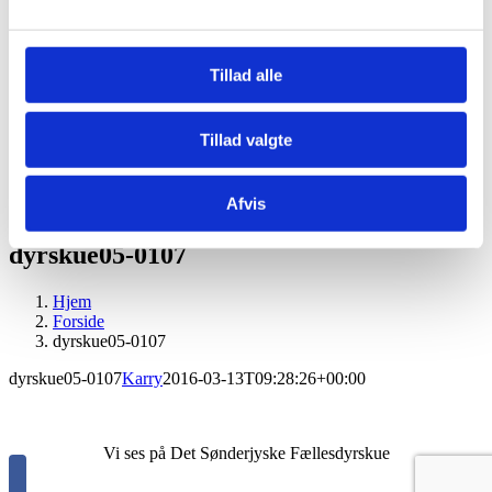
Børn og skolekontakt
Tilmelding skoler og institutioner
Børnedyrskue
Børnenes Hesteskue
Tillad alle
Pressen
Om Os
Historie
Tillad valgte
Kontakt
Kontaktpersoner
Afvis
dyrskue05-0107
Hjem
Forside
dyrskue05-0107
dyrskue05-0107
Karry
2016-03-13T09:28:26+00:00
Vi ses på Det Sønderjyske Fællesdyrskue