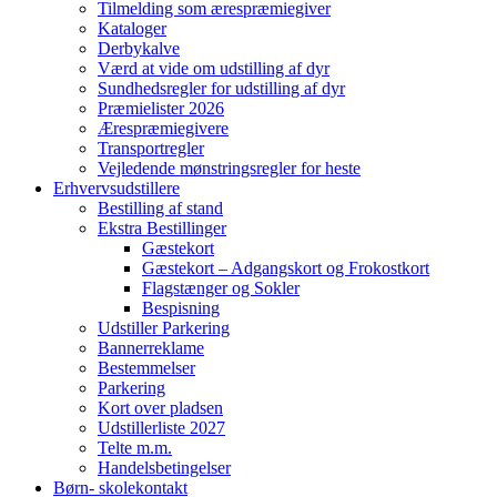
Tilmelding som ærespræmiegiver
Kataloger
Derbykalve
Værd at vide om udstilling af dyr
Sundhedsregler for udstilling af dyr
Præmielister 2026
Ærespræmiegivere
Transportregler
Vejledende mønstringsregler for heste
Erhvervsudstillere
Bestilling af stand
Ekstra Bestillinger
Gæstekort
Gæstekort – Adgangskort og Frokostkort
Flagstænger og Sokler
Bespisning
Udstiller Parkering
Bannerreklame
Bestemmelser
Parkering
Kort over pladsen
Udstillerliste 2027
Telte m.m.
Handelsbetingelser
Børn- skolekontakt