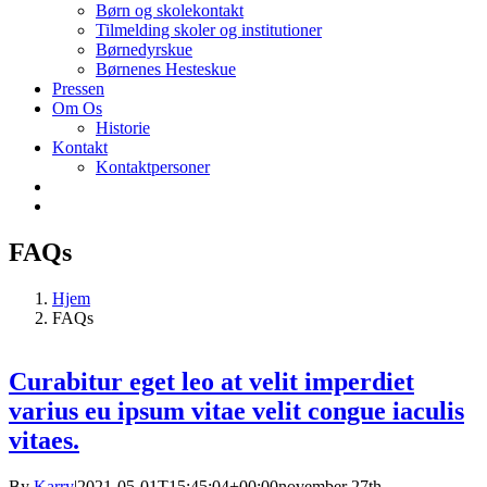
Børn og skolekontakt
Tilmelding skoler og institutioner
Børnedyrskue
Børnenes Hesteskue
Pressen
Om Os
Historie
Kontakt
Kontaktpersoner
FAQs
Hjem
FAQs
Curabitur eget leo at velit imperdiet
varius eu ipsum vitae velit congue iaculis
vitaes.
By
Karry
|
2021-05-01T15:45:04+00:00
november 27th,