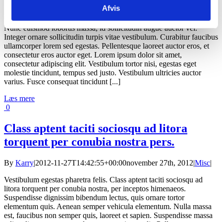
By
Karry
|
2021-05-01T15:45:04+00:00
november 27th,
Afvis
2012
|
Pricing
|
Nunc euismod lobortis massa, id sollicitudin augue auctor vel.
Integer ornare sollicitudin turpis vitae vestibulum. Curabitur faucibus
ullamcorper lorem sed egestas. Pellentesque laoreet auctor eros, et
consectetur eros auctor eget. Lorem ipsum dolor sit amet,
consectetur adipiscing elit. Vestibulum tortor nisi, egestas eget
molestie tincidunt, tempus sed justo. Vestibulum ultricies auctor
varius. Fusce consequat tincidunt [...]
Læs mere
0
Class aptent taciti sociosqu ad litora
torquent per conubia nostra pers.
By
Karry
|
2012-11-27T14:42:55+00:00
november 27th, 2012
|
Misc
|
Vestibulum egestas pharetra felis. Class aptent taciti sociosqu ad
litora torquent per conubia nostra, per inceptos himenaeos.
Suspendisse dignissim bibendum lectus, quis ornare tortor
elementum quis. Aenean semper vehicula elementum. Nulla massa
est, faucibus non semper quis, laoreet et sapien. Suspendisse massa