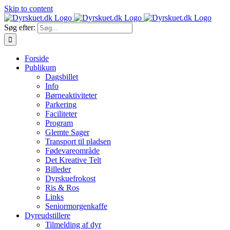
Skip to content
Søg efter:
Forside
Publikum
Dagsbillet
Info
Børneaktiviteter
Parkering
Faciliteter
Program
Glemte Sager
Transport til pladsen
Fødevareområde
Det Kreative Telt
Billeder
Dyrskuefrokost
Ris & Ros
Links
Seniormorgenkaffe
Dyreudstillere
Tilmelding af dyr