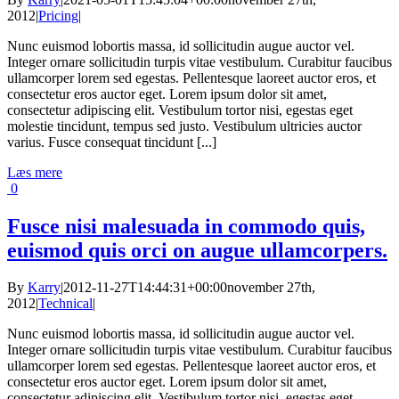
2012
|
Pricing
|
Nunc euismod lobortis massa, id sollicitudin augue auctor vel.
Integer ornare sollicitudin turpis vitae vestibulum. Curabitur faucibus
ullamcorper lorem sed egestas. Pellentesque laoreet auctor eros, et
consectetur eros auctor eget. Lorem ipsum dolor sit amet,
consectetur adipiscing elit. Vestibulum tortor nisi, egestas eget
molestie tincidunt, tempus sed justo. Vestibulum ultricies auctor
varius. Fusce consequat tincidunt [...]
Læs mere
0
Fusce nisi malesuada in commodo quis,
euismod quis orci on augue ullamcorpers.
By
Karry
|
2012-11-27T14:44:31+00:00
november 27th,
2012
|
Technical
|
Nunc euismod lobortis massa, id sollicitudin augue auctor vel.
Integer ornare sollicitudin turpis vitae vestibulum. Curabitur faucibus
ullamcorper lorem sed egestas. Pellentesque laoreet auctor eros, et
consectetur eros auctor eget. Lorem ipsum dolor sit amet,
consectetur adipiscing elit. Vestibulum tortor nisi, egestas eget