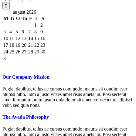
august 2026
M
Ti
O
To
F
L
S
1
2
3
4
5
6
7
8
9
10
11
12
13
14
15
16
17
18
19
20
21
22
23
24
25
26
27
28
29
30
31
Our Company Mission
Fugiat dapibus, tellus ac cursus commodo, mauris sit condim eser
ntumsi nibh, uum a justo vitaes amet risus amets un. Posi sectetut
amet fermntum orem ipsum quia dolor sit amet, consectetur, adipisci
velit, sed quia nons.
The Avada Philosophy
Fugiat dapibus, tellus ac cursus commodo, mauris sit condim eser
ntumsi nibh, uum a justo vitaes amet risus amets un. Posi sectetut