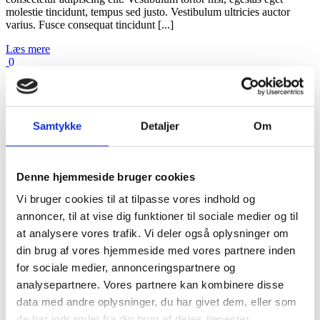
molestie tincidunt, tempus sed justo. Vestibulum ultricies auctor
varius. Fusce consequat tincidunt [...]
Læs mere
0
Vivamus ullamcorper nim sit amet
consequat laoreet tortor tortor dictum
Samtykke
Detaljer
Om
egestas urna.
By
Karry
|
2021-05-01T15:45:04+00:00
november 27th, 2012
|
Design
Process
|
Denne hjemmeside bruger cookies
Nunc euismod lobortis massa, id sollicitudin augue auctor vel.
Vi bruger cookies til at tilpasse vores indhold og
Integer ornare sollicitudin turpis vitae vestibulum. Curabitur faucibus
annoncer, til at vise dig funktioner til sociale medier og til
ullamcorper lorem sed egestas. Pellentesque laoreet auctor eros, et
at analysere vores trafik. Vi deler også oplysninger om
consectetur eros auctor eget. Lorem ipsum dolor sit amet,
consectetur adipiscing elit. Vestibulum tortor nisi, egestas eget
din brug af vores hjemmeside med vores partnere inden
molestie tincidunt, tempus sed justo. Vestibulum ultricies auctor
for sociale medier, annonceringspartnere og
varius. Fusce consequat tincidunt [...]
analysepartnere. Vores partnere kan kombinere disse
Læs mere
data med andre oplysninger, du har givet dem, eller som
0
de har indsamlet fra din brug af deres tjenester.