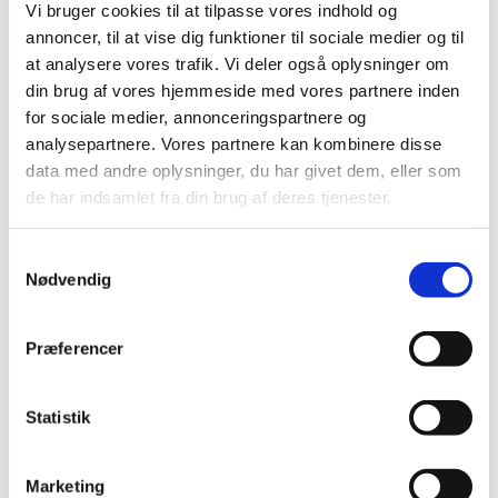
Tilmelding som ærespræmiegiver
Vi bruger cookies til at tilpasse vores indhold og
Kataloger
annoncer, til at vise dig funktioner til sociale medier og til
Derbykalve
at analysere vores trafik. Vi deler også oplysninger om
Værd at vide om udstilling af dyr
Sundhedsregler for udstilling af dyr
din brug af vores hjemmeside med vores partnere inden
Præmielister 2026
for sociale medier, annonceringspartnere og
Ærespræmiegivere
analysepartnere. Vores partnere kan kombinere disse
Transportregler
Vejledende mønstringsregler for heste
data med andre oplysninger, du har givet dem, eller som
Erhvervsudstillere
de har indsamlet fra din brug af deres tjenester.
Bestilling af stand
Ekstra Bestillinger
Gæstekort
Samtykkevalg
Gæstekort – Adgangskort og Frokostkort
Nødvendig
Flagstænger og Sokler
Bespisning
Udstiller Parkering
Præferencer
Bannerreklame
Bestemmelser
Parkering
Kort over pladsen
Statistik
Udstillerliste 2027
Telte m.m.
Handelsbetingelser
Marketing
Børn- skolekontakt