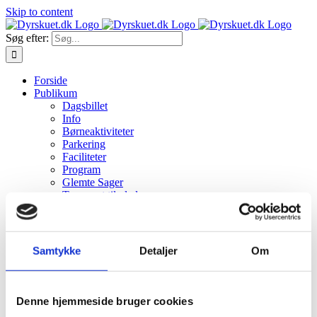
Skip to content
Søg efter:
Forside
Publikum
Dagsbillet
Info
Børneaktiviteter
Parkering
Faciliteter
Program
Glemte Sager
Transport til pladsen
Fødevareområde
Det Kreative Telt
Billeder
Dyrskuefrokost
Samtykke
Detaljer
Om
Ris & Ros
Links
Seniormorgenkaffe
Dyreudstillere
Denne hjemmeside bruger cookies
Tilmelding af dyr