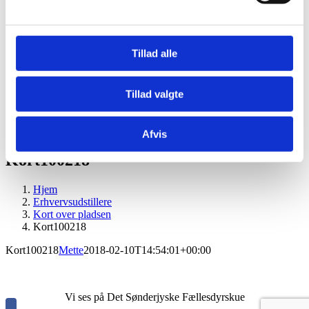
Børn og skolekontakt
Tilmelding skoler og institutioner
Børnedyrskue
Børnenes Hesteskue
Tillad alle
Pressen
Om Os
Historie
Kontakt
Tillad valgte
Kontaktpersoner
Afvis
Kort100218
Hjem
Erhvervsudstillere
Kort over pladsen
Kort100218
Kort100218
Mette
2018-02-10T14:54:01+00:00
Vi ses på Det Sønderjyske Fællesdyrskue