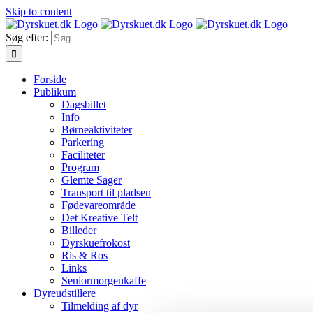
Skip to content
Søg efter:
Forside
Publikum
Dagsbillet
Info
Børneaktiviteter
Parkering
Faciliteter
Program
Glemte Sager
Transport til pladsen
Fødevareområde
Det Kreative Telt
Billeder
Dyrskuefrokost
Ris & Ros
Links
Seniormorgenkaffe
Dyreudstillere
Tilmelding af dyr