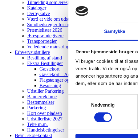
Tilmelding som ærespræmiegiver
Kataloger
Derbykalve
Værd at vide om udstilling af dyr
Sundhedsregler for udstilling af dyr
Præmielister 2026
Samtykke
Ærespræmiegivere
Transportregler
Vejledende mønstringsregler for heste
Denne hjemmeside bruger c
Erhvervsudstillere
Bestilling af stand
Vi bruger cookies til at tilpas
Ekstra Bestillinger
vores trafik. Vi deler også 
Gæstekort
Gæstekort – Adgangskort og Frokostkort
annonceringspartnere og anal
Flagstænger og Sokler
dem, eller som de har indsaml
Bespisning
Udstiller Parkering
Bannerreklame
Samtykkevalg
Bestemmelser
Nødvendig
Parkering
Kort over pladsen
Udstillerliste 2027
Telte m.m.
Handelsbetingelser
Børn- skolekontakt