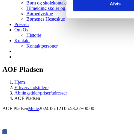
Børn og skolekontakt
Afvis
Tilmelding skoler og institutioner
Børnedyrskue
Børnenes Hesteskue
Pressen
Om Os
Historie
Kontakt
Kontaktpersoner
AOF Pladsen
Hjem
Erhvervsudstillere
Åbningstider/priser/adresser
AOF Pladsen
AOF Pladsen
Mette
2024-06-12T05:53:22+00:00