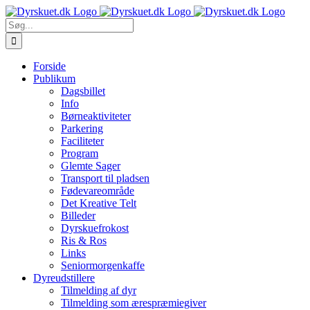
Skip
to
Søg
content
efter:
Forside
Publikum
Dagsbillet
Info
Børneaktiviteter
Parkering
Faciliteter
Program
Glemte Sager
Transport til pladsen
Fødevareområde
Det Kreative Telt
Billeder
Dyrskuefrokost
Ris & Ros
Links
Seniormorgenkaffe
Dyreudstillere
Tilmelding af dyr
Tilmelding som ærespræmiegiver