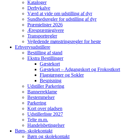
Kataloger
Derbykalve
Værd at vide om udstilling af dyr
Sundhedsregler for udstilling af dyr
Præmielister 2026
Ærespræmiegivere
Transportregler
Vejledende mønstringsregler for heste
Erhvervsudstillere
Bestilling af stand
Ekstra Bestillinger
Gæstekort
Gæstekort – Adgangskort og Frokostkort
Flagstænger og Sokler
Bespisning
Udstiller Parkering
Bannerreklame
Bestemmelser
Parkering
Kort over pladsen
Udstillerliste 2027
Telte m.m.
Handelsbetingelser
Børn- skolekontakt
Børn og skolekontakt