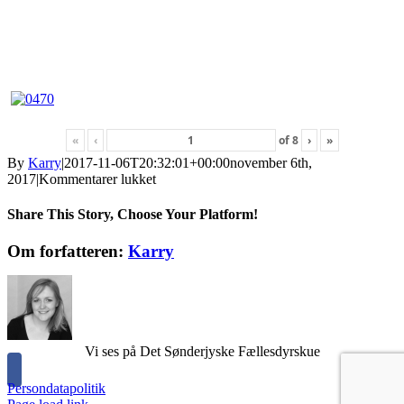
«
‹
of
8
›
»
By
Karry
|
2017-11-06T20:32:01+00:00
november 6th,
til
2017
|
Kommentarer lukket
Dyrskue
pladsen
Share This Story, Choose Your Platform!
2009
lørdag
Facebook
X
Reddit
LinkedIn
Tumblr
Pinterest
Vk
E-
Om forfatteren:
Karry
mail
Vi ses på Det Sønderjyske Fællesdyrskue
Persondatapolitik