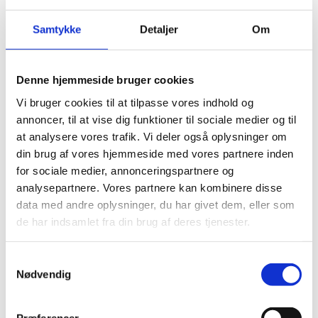
Tilmelding som ærespræmiegiver
Kataloger
Samtykke
Detaljer
Om
Derbykalve
Værd at vide om udstilling af dyr
Sundhedsregler for udstilling af dyr
Præmielister 2026
Denne hjemmeside bruger cookies
Ærespræmiegivere
Transportregler
Vi bruger cookies til at tilpasse vores indhold og
Vejledende mønstringsregler for heste
annoncer, til at vise dig funktioner til sociale medier og til
Erhvervsudstillere
Bestilling af stand
at analysere vores trafik. Vi deler også oplysninger om
Ekstra Bestillinger
din brug af vores hjemmeside med vores partnere inden
Gæstekort
for sociale medier, annonceringspartnere og
Gæstekort – Adgangskort og Frokostkort
Flagstænger og Sokler
analysepartnere. Vores partnere kan kombinere disse
Bespisning
data med andre oplysninger, du har givet dem, eller som
Udstiller Parkering
de har indsamlet fra din brug af deres tjenester.
Bannerreklame
Bestemmelser
Parkering
Samtykkevalg
Kort over pladsen
Udstillerliste 2027
Nødvendig
Telte m.m.
Handelsbetingelser
Børn- skolekontakt