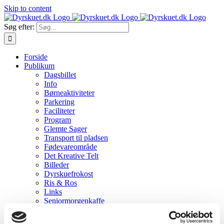
Skip to content
Søg efter:
Forside
Publikum
Dagsbillet
Info
Børneaktiviteter
Parkering
Faciliteter
Program
Glemte Sager
Transport til pladsen
Fødevareområde
Det Kreative Telt
Billeder
Dyrskuefrokost
Ris & Ros
Links
Seniormorgenkaffe
Dyreudstillere
Tilmelding af dyr