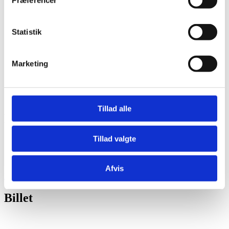
Præferencer
Børn og skolekontakt
Tilmelding skoler og institutioner
Børnedyrskue
Statistik
Børnenes Hesteskue
Pressen
Om Os
Historie
Marketing
Kontakt
Kontaktpersoner
Tillad alle
Billet
Tillad valgte
Hjem
Dagsbillet – 2026
Billet
Afvis
Forrige
Billet