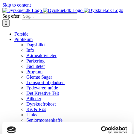
Skip to content
Søg efter:
Forside
Publikum
Dagsbillet
Info
Børneaktiviteter
Parkering
Faciliteter
Program
Glemte Sager
Transport til pladsen
Fødevareområde
Det Kreative Telt
Billeder
Dyrskuefrokost
Ris & Ros
Links
Seniormorgenkaffe
Dyreudstillere
Tilmelding af dyr