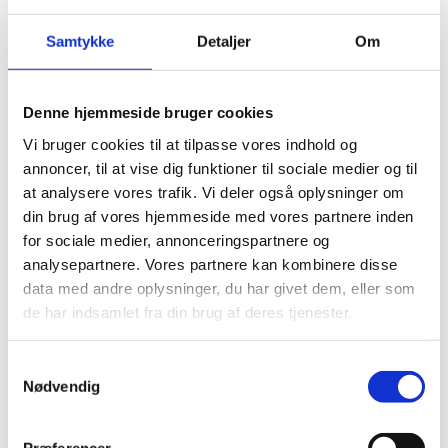
Tilmelding som ærespræmiegiver
Kataloger
Samtykke
Detaljer
Om
Derbykalve
Værd at vide om udstilling af dyr
Sundhedsregler for udstilling af dyr
Præmielister 2026
Denne hjemmeside bruger cookies
Ærespræmiegivere
Transportregler
Vi bruger cookies til at tilpasse vores indhold og
Vejledende mønstringsregler for heste
annoncer, til at vise dig funktioner til sociale medier og til
Erhvervsudstillere
Bestilling af stand
at analysere vores trafik. Vi deler også oplysninger om
Ekstra Bestillinger
din brug af vores hjemmeside med vores partnere inden
Gæstekort
for sociale medier, annonceringspartnere og
Gæstekort – Adgangskort og Frokostkort
Flagstænger og Sokler
analysepartnere. Vores partnere kan kombinere disse
Bespisning
data med andre oplysninger, du har givet dem, eller som
Udstiller Parkering
de har indsamlet fra din brug af deres tjenester.
Bannerreklame
Bestemmelser
Parkering
Samtykkevalg
Kort over pladsen
Udstillerliste 2027
Nødvendig
Telte m.m.
Handelsbetingelser
Børn- skolekontakt