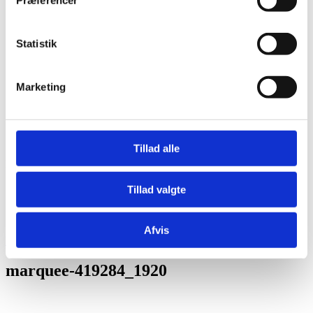
Præferencer
Børn og skolekontakt
Tilmelding skoler og institutioner
Børnedyrskue
Statistik
Børnenes Hesteskue
Pressen
Om Os
Historie
Marketing
Kontakt
Kontaktpersoner
Tillad alle
marquee-419284_1920
Tillad valgte
Hjem
telte
marquee-419284_1920
Afvis
Forrige
marquee-419284_1920